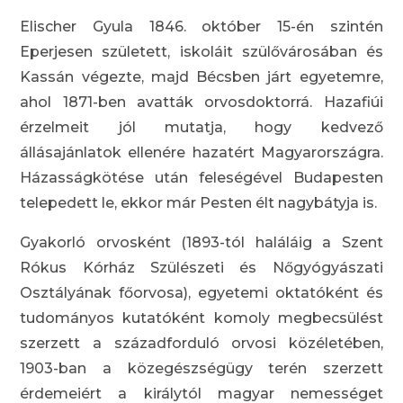
Elischer Gyula 1846. október 15-én szintén
Eperjesen született, iskoláit szülővárosában és
Kassán végezte, majd Bécsben járt egyetemre,
ahol 1871-ben avatták orvosdoktorrá. Hazafiúi
érzelmeit jól mutatja, hogy kedvező
állásajánlatok ellenére hazatért Magyarországra.
Házasságkötése után feleségével Budapesten
telepedett le, ekkor már Pesten élt nagybátyja is.
Gyakorló orvosként (1893-tól haláláig a Szent
Rókus Kórház Szülészeti és Nőgyógyászati
Osztályának főorvosa), egyetemi oktatóként és
tudományos kutatóként komoly megbecsülést
szerzett a századforduló orvosi közéletében,
1903-ban a közegészségügy terén szerzett
érdemeiért a királytól magyar nemességet