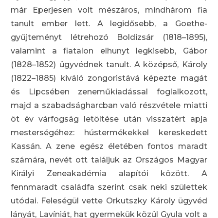
már Eperjesen volt mészáros, mindhárom fia
tanult ember lett. A legidősebb, a Goethe-
gyűjteményt létrehozó Boldizsár (1818–1895),
valamint a fiatalon elhunyt legkisebb, Gábor
(1828–1852) ügyvédnek tanult. A középső, Károly
(1822–1885) kiváló zongoristává képezte magát
és Lipcsében zeneműkiadással foglalkozott,
majd a szabadságharcban való részvétele miatti
öt év várfogság letöltése után visszatért apja
mesterségéhez: hústermékekkel kereskedett
Kassán. A zene egész életében fontos maradt
számára, nevét ott találjuk az Országos Magyar
Királyi Zeneakadémia alapítói között. A
fennmaradt családfa szerint csak neki születtek
utódai. Feleségül vette Orkutszky Károly ügyvéd
lányát, Lavíniát, hat gyermekük közül Gyula volt a