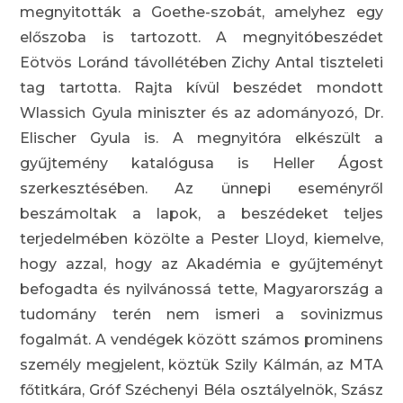
megnyitották a Goethe-szobát, amelyhez egy
előszoba is tartozott. A megnyitóbeszédet
Eötvös Loránd távollétében Zichy Antal tiszteleti
tag tartotta. Rajta kívül beszédet mondott
Wlassich Gyula miniszter és az adományozó, Dr.
Elischer Gyula is. A megnyitóra elkészült a
gyűjtemény katalógusa is Heller Ágost
szerkesztésében. Az ünnepi eseményről
beszámoltak a lapok, a beszédeket teljes
terjedelmében közölte a Pester Lloyd, kiemelve,
hogy azzal, hogy az Akadémia e gyűjteményt
befogadta és nyilvánossá tette, Magyarország a
tudomány terén nem ismeri a sovinizmus
fogalmát. A vendégek között számos prominens
személy megjelent, köztük Szily Kálmán, az MTA
főtitkára, Gróf Széchenyi Béla osztályelnök, Szász