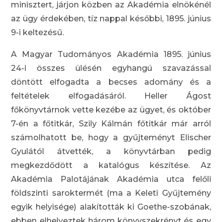
minisztert, járjon közben az Akadémia elnökénél
az ügy érdekében, tíz nappal későbbi, 1895. június
9-i keltezésű.
A Magyar Tudományos Akadémia 1895. június
24-i összes ülésén egyhangú szavazással
döntött elfogadta a becses adomány és a
feltételek elfogadásáról. Heller Ágost
főkönyvtárnok vette kezébe az ügyet, és október
7-én a főtitkár, Szily Kálmán főtitkár már arról
számolhatott be, hogy a gyűjteményt Elischer
Gyulától átvették, a könyvtárban pedig
megkezdődött a katalógus készítése. Az
Akadémia Palotájának Akadémia utca felőli
földszinti saroktermét (ma a Keleti Gyűjtemény
egyik helyisége) alakították ki Goethe-szobának,
ebben elhelyeztek három könyvszekrényt és egy