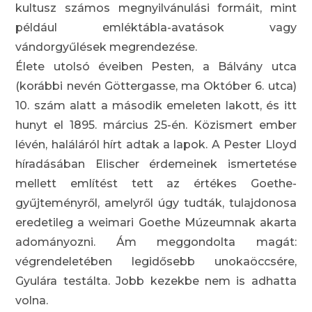
kultusz számos megnyilvánulási formáit, mint
például emléktábla-avatások vagy
vándorgyűlések megrendezése.
Élete utolsó éveiben Pesten, a Bálvány utca
(korábbi nevén Göttergasse, ma Október 6. utca)
10. szám alatt a második emeleten lakott, és itt
hunyt el 1895. március 25-én. Közismert ember
lévén, haláláról hírt adtak a lapok. A Pester Lloyd
híradásában Elischer érdemeinek ismertetése
mellett említést tett az értékes Goethe-
gyűjteményről, amelyről úgy tudták, tulajdonosa
eredetileg a weimari Goethe Múzeumnak akarta
adományozni. Ám meggondolta magát:
végrendeletében legidősebb unokaöccsére,
Gyulára testálta. Jobb kezekbe nem is adhatta
volna.