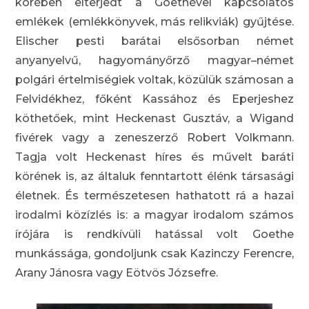
körében elterjedt a Goethével kapcsolatos
emlékek (emlékkönyvek, más relikviák) gyűjtése.
Elischer pesti barátai elsősorban német
anyanyelvű, hagyományőrző magyar–német
polgári értelmiségiek voltak, közülük számosan a
Felvidékhez, főként Kassához és Eperjeshez
köthetőek, mint Heckenast Gusztáv, a Wigand
fivérek vagy a zeneszerző Robert Volkmann.
Tagja volt Heckenast híres és művelt baráti
körének is, az általuk fenntartott élénk társasági
életnek. És természetesen hathatott rá a hazai
irodalmi közízlés is: a magyar irodalom számos
írójára is rendkívüli hatással volt Goethe
munkássága, gondoljunk csak Kazinczy Ferencre,
Arany Jánosra vagy Eötvös Józsefre.