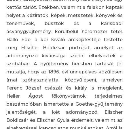
kettős tárlót. Ezekben, valamint a falakon kaptak
helyet a kéziratok, képek, metszetek, könyvek és
zeneművek, büsztök és a karlsbadi
ásványgyűjtemény, körülbelül háromezer tétel.
Balló Ede, a kor kiváló arcképfestője festette
meg Elischer Boldizsár portréját, amelyet az
adományozó kívánsága szerint elhelyeztek a
szobában. A gyűjtemény becsben tartását jól
mutatja, hogy az 1896. évi ünnepélyes közűlésen
(mai szóhasználattal közgyűlésen), amelyen
Ferenc József császár és király is megjelent,
Heller Ágost főkönyvtárnok terjedelmes
beszámolóban ismertette a Goethe-gyűjtemény
jelentőségét, a két adományozó, Elischer
Boldizsár és Elischer Gyula érdemeit, valamint az
elhelyezéssel kapcsolatos munkálatokat. Arról is