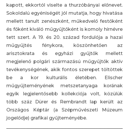
kapott, ekkortól viselte a thurzóbányai előnevet.
Sokoldalú egyéniségét jól mutatja, hogy hivatása
mellett tanult zenészként, műkedvelő festőként
és főként kiváló műgyűjtőként is komoly hírnévre
tett szert. A 19. és 20. század fordulója a hazai
műgyűjtés fénykora, köszönhetően az
arisztokrata és egyházi gyűjtők mellett
megjelenő polgári származású műgyűjtők aktív
tevékenységének, akik fontos szerepet töltöttek
be a kor kulturális életében. Elischer
műgyűjteményének metszetanyaga korának
egyik legjelentősebb kollekciója volt, közülük
több száz Dürer és Rembrandt lap került az
Országos Képtár (a Szépművészeti Múzeum
jogelődje) grafikai gyűjteményébe.