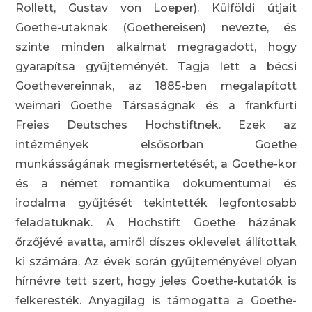
Rollett, Gustav von Loeper). Külföldi útjait
Goethe-utaknak (Goethereisen) nevezte, és
szinte minden alkalmat megragadott, hogy
gyarapítsa gyűjteményét. Tagja lett a bécsi
Goethevereinnak, az 1885-ben megalapított
weimari Goethe Társaságnak és a frankfurti
Freies Deutsches Hochstiftnek. Ezek az
intézmények elsősorban Goethe
munkásságának megismertetését, a Goethe-kor
és a német romantika dokumentumai és
irodalma gyűjtését tekintették legfontosabb
feladatuknak. A Hochstift Goethe házának
őrzőjévé avatta, amiről díszes oklevelet állítottak
ki számára. Az évek során gyűjteményével olyan
hírnévre tett szert, hogy jeles Goethe-kutatók is
felkeresték. Anyagilag is támogatta a Goethe-