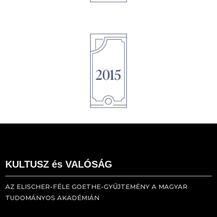
1895
KULTUSZ és VALÓSÁG
AZ ELISCHER-FÉLE GOETHE-GYŰJTEMÉNY A MAGYAR
TUDOMÁNYOS AKADÉMIÁN