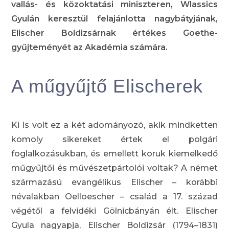
vallás- és közoktatási miniszteren, Wlassics
Gyulán keresztül felajánlotta nagybátyjának,
Elischer Boldizsárnak értékes Goethe-
gyűjteményét az Akadémia számára.
A műgyűjtő Elischerek
Ki is volt ez a két adományozó, akik mindketten
komoly sikereket értek el polgári
foglalkozásukban, és emellett koruk kiemelkedő
műgyűjtői és művészetpártolói voltak? A német
származású evangélikus Elischer – korábbi
névalakban Oelloescher – család a 17. század
végétől a felvidéki Gölnicbányán élt. Elischer
Gyula nagyapja, Elischer Boldizsár (1794–1831)