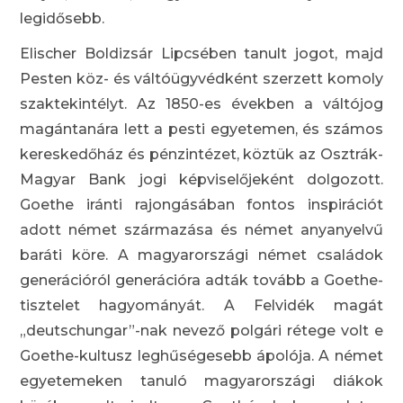
legidősebb.
Elischer Boldizsár Lipcsében tanult jogot, majd
Pesten köz- és váltóügyvédként szerzett komoly
szaktekintélyt. Az 1850-es években a váltójog
magántanára lett a pesti egyetemen, és számos
kereskedőház és pénzintézet, köztük az Osztrák-
Magyar Bank jogi képviselőjeként dolgozott.
Goethe iránti rajongásában fontos inspirációt
adott német származása és német anyanyelvű
baráti köre. A magyarországi német családok
generációról generációra adták tovább a Goethe-
tisztelet hagyományát. A Felvidék magát
„deutschungar”-nak nevező polgári rétege volt e
Goethe-kultusz leghűségesebb ápolója. A német
egyetemeken tanuló magyarországi diákok