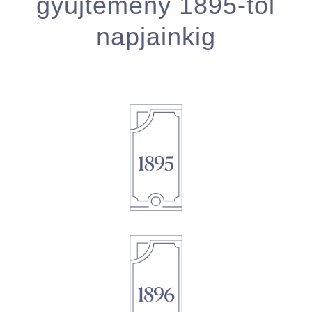
gyűjtemény 1895-től
napjainkig
1895
1896