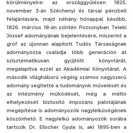
körülményeire: az országgyűlésen 1825.
november 3-án Széchenyi és társai pénzbeli
felajánlására, majd néhány hónappal később,
1826. március 18-án szintén Pozsonyban Teleki
József adományának bejelentésére, miszerint a
gróf az újonnan alapított Tudós Társaságnak
adományozza családja több generáción át
szisztematikusan gyűjtött könyvtárát,
megalapítva ezzel az Akadémiai Könyvtárat. A
második világháború végéig számos nagyszerű
adomány segítette a tudományok művelését és
az intézmény működését, még a méltó
elhelyezését biztosító impozáns palotájának
megépítése is adományozók nagylelkűségének
köszönhető. E nagylelkű adományozók sorába
tartozik Dr. Elischer Gyula is, aki 1895-ben a