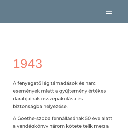
1943
A fenyegető légitámadások és harci
események miatt a gyűjtemény értékes
darabjainak összepakolása és
biztonságba helyezése.
A Goethe-szoba fennállásának 50 éve alatt
a vendégkönyv három kötete telik meg a