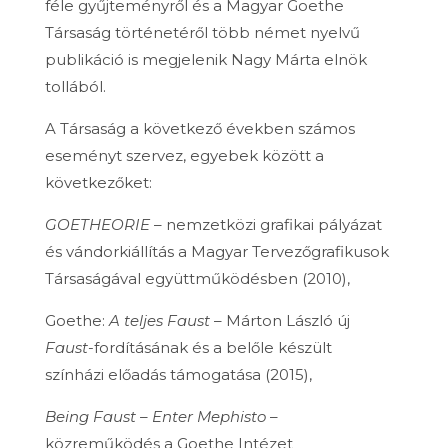
féle gyűjteményről és a Magyar Goethe
Társaság történetéről több német nyelvű
publikáció is megjelenik Nagy Márta elnök
tollából.
A Társaság a következő években számos
eseményt szervez, egyebek között a
következőket:
GOETHEORIE
– nemzetközi grafikai pályázat
és vándorkiállítás a Magyar Tervezőgrafikusok
Társaságával együttműködésben (2010),
Goethe:
A teljes
Faust
– Márton László új
Faust
-fordításának és a belőle készült
színházi előadás támogatása (2015),
Being Faust – Enter Mephisto
–
közreműködés a Goethe Intézet