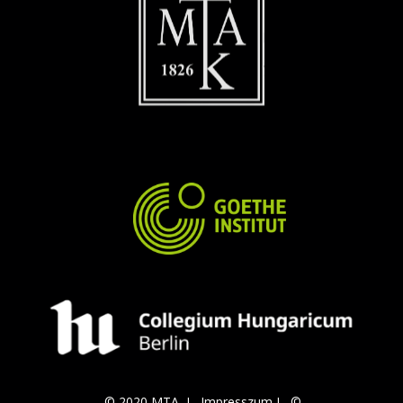
© 2020 MTA I
Impresszum
I
©