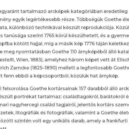
egyaránt tartalmazó arcképek kategóriában eredetileg 
temény egyik legértékesebb része. Többségük Goethe éle
ata, különböző technikával készült reprodukciója. Közü
us tanúsága szerint 1765 körül készülhetett, és a gyerm
pfba kötött hajjal, míg a másik kép 1776 táján keletke
e meg nyomtatásban Goethe 110 árnyképéből álló kata
estel
lt, Wien, 1883), amelyhez három képet vett át Elisch
drich Zarncke (1825–1890) mellett a legfontosabb Goeth
 fenn ebből a képcsoportból, közülük hat árnykép.
felsorolása Goethe kortársainak 157 darabból álló arc
szült portrékat tartalmaz: családtagokról, barátokról 
ari nagyhercegi család tagjairól, jelentős kortárs szem
tek, litográfiák és fotográfiák, valamint a Goethe élet
ött szintén volt egy unikális darab, amely a frankfurti
ott.