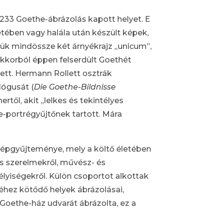
233 Goethe-ábrázolás kapott helyet. E
tében vagy halála után készült képek,
lük mindössze két árnyékrajz „unicum”,
ekkorból éppen felserdült Goethét
zett. Hermann Rollett osztrák
lógusát (
Die Goethe-Bildnisse
ertől, akit „lelkes és tekintélyes
e-portrégyűjtőnek tartott. Mára
képgyűjteménye, mely a költő életében
és szerelmekről, művész- és
élyiségekről. Külön csoportot alkottak
éhez kötődő helyek ábrázolásai,
 Goethe-ház udvarát ábrázolta, ez a