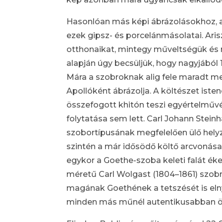
Hasonlóan más képi ábrázolásokhoz, a 
ezek gipsz- és porcelánmásolatai. Ari
otthonaikat, mintegy műveltségük és 
alapján úgy becsüljük, hogy nagyjából 1
Mára a szobroknak alig fele maradt me
Apollóként ábrázolja. A költészet iste
összefogott khitón teszi egyértelművé
folytatása sem lett. Carl Johann Stein
szobortípusának megfelelően ülő helyzet
szintén a már idősödő költő arcvonása
egykor a Goethe-szoba keleti falát éke
méretű Carl Wolgast (1804–1861) szob
magának Goethének a tetszését is elny
minden más műnél autentikusabban ör