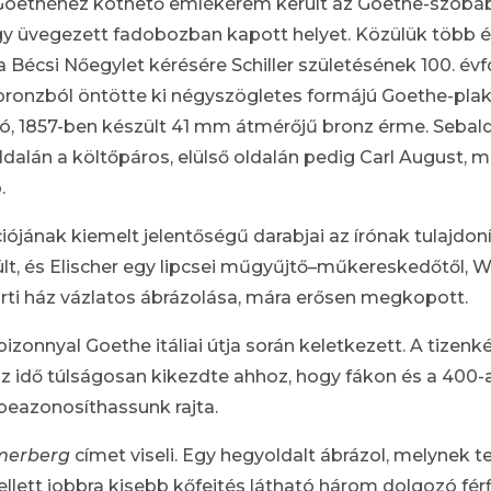
 Goethéhez köthető emlékérem került az Goethe-szobáb
y üvegezett fadobozban kapott helyet. Közülük több érm
 Bécsi Nőegylet kérésére Schiller születésének 100. év
s bronzból öntötte ki négyszögletes formájú Goethe-pla
oló, 1857-ben készült 41 mm átmérőjű bronz érme. Sebal
alán a költőpáros, elülső oldalán pedig Carl August, 
.
ának kiemelt jelentőségű darabjai az írónak tulajdonít
lt, és Elischer egy lipcsei műgyűjtő–műkereskedőtől, W
parti ház vázlatos ábrázolása, mára erősen megkopott.
zonnyal Goethe itáliai útja során keletkezett. A tizenk
z idő túlságosan kikezdte ahhoz, hogy fákon és a 400-
beazonosíthassunk rajta.
merberg
címet viseli. Egy hegyoldalt ábrázol, melynek t
ellett jobbra kisebb kőfejtés látható három dolgozó férf