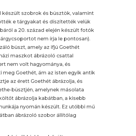
 készült szobrok és büsztök, valamint
tték e tárgyakat és díszítették velük
ról a 20. század elején készült fotók
 tárgycsoportot nem írja le pontosan).
áló büszt, amely az ifjú Goethét
nházi maszkot ábrázoló csattal
mert nem volt hagyománya, és
ti meg Goethét, ám az isten egyik antik
tje az érett Goethét ábrázolja, és
Goethe-büsztjén, amelynek másolata
költőt ábrázolja kabátban, a kisebb
 munkája nyomán készült. Ez utóbbi mű
átban ábrázoló szobor állítólag