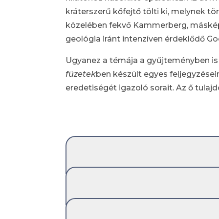
kráterszerű kőfejtő tölti ki, melynek t
közelében fekvő Kammerberg, másképp
geológia iránt intenzíven érdeklődő Goet
Ugyanez a témája a gyűjteményben is
füzetek
ben készült egyes feljegyzései
eredetiségét igazoló sorait. Az ő tulaj