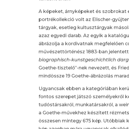
A képeket, árnyképeket és szobrokat 
portrékollekció volt az Elischer-gyűj
tárgyak, esetleg kultusztárgyak másol
azaz egyedi darab. Az egyik a katalóg
ábrázolja a kordivatnak megfelelően co
művészettörténész 1883-ban jelentett
biographisch-kunstgeschichtlich darg
Goethe-tisztelő”-nek nevezett, és Frie
mindössze 19 Goethe-ábrázolás maradt
Ugyancsak ebben a kategóriában kerül 
fontos szerepet játszó személyekről ké
tudóstársakról, munkatársakról, a weim
a Goethe-művekhez készített rézmetsze
összesen mintegy 675 kép. Utóbbiak köz
kép azonban mára ugyancsak elkallód