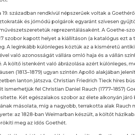
19. században rendkívül népszerűek voltak a Goethéről
sztokraták és jómódú polgárok egyaránt szívesen gyűjtö
művészetszeretetük reprezentálásaként. A Goethe-szobá
7 szobor kapott helyet a kiállításon (a katalógus ezt a
g. A leginkább különleges köztük az a kisméretű antikiz
nével való azonosságát vállára omló haja és a vállán szí
. A költő istenként való ábrázolása azért különleges, 
häusen (1813–1879) ugyan szintén Apolló alakjában jelení
ben lanton játszva. Christian Friedrich Tieck híres büsz
it ismerhetjük fel Christian Daniel Rauch (1777–1857) 
sítette. Két egészalakos szobor az élete alkonyán járó 
rának másolata, míg a nagyobb, terrakotta alak Rauch
erte: az 1828-ban Weimarban készült, a költőt házikab
ökíti meg az idős Goethét.