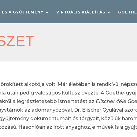
R ÉS A GYŰJTEMÉNY
VIRTUÁLIS KIÁLLÍTÁS
GOETHE
SZET
kített alkotója volt. Már életében is rendkívül népsze
la után pedig valóságos kultusz övezte. A Goethe-gyűj
kről a legrészletesebb ismertetést az
Elischer-féle G
könyvtárnok az adományozóval, Dr. Elischer Gyulával szo
 gyűjtemény dokumentumait és tárgyait, közülük három (
ású. Hasonlóan az írott anyaghoz, e művek is a gyűjt