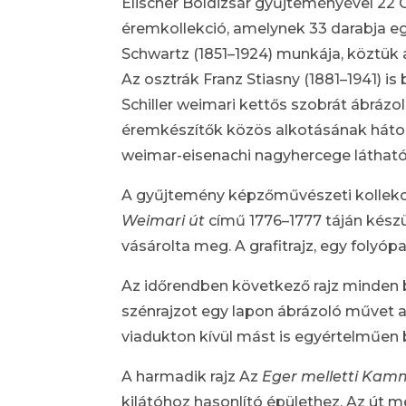
Elischer Boldizsár gyűjteményével 22
éremkollekció, amelynek 33 darabja eg
Schwartz (1851–1924) munkája, köztük a
Az osztrák Franz Stiasny (1881–1941) i
Schiller weimari kettős szobrát ábráz
éremkészítők közös alkotásának hátold
weimar-eisenachi nagyhercege látható
A gyűjtemény képzőművészeti kollekciój
Weimari út
című 1776–1777 táján készü
vásárolta meg. A grafitrajz, egy folyó
Az időrendben következő rajz minden bi
szénrajzot egy lapon ábrázoló művet a
viadukton kívül mást is egyértelműen 
A harmadik rajz Az
Eger melletti Kam
kilátóhoz hasonlító épülethez. Az út m