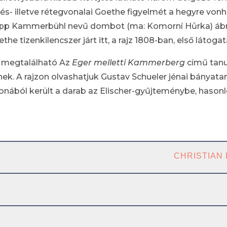
örés- illetve rétegvonalai Goethe figyelmét a hegyre vonh
 Kammerbühl nevű dombot (ma: Komorní Hůrka) ábrázo
he tizenkilencszer járt itt, a rajz 1808-ban, első látoga
 megtalálható Az
Eger melletti Kammerberg
című tanu
nek. A rajzon olvashatjuk Gustav Schueler jénai bányata
donából került a darab az Elischer-gyűjteménybe, hasonló
CHRISTIAN