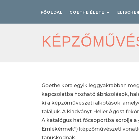
FŐOLDAL
GOETHE ÉLETE
ELISCHE
KÉPZŐMŰVÉ
Goethe kora egyik leggyakrabban megörö
kapcsolatba hozható ábrázolások, halá
ki a képzőművészeti alkotások, amelye
találjuk. A kiadványt Heller Ágost fő
A katalógus hat főcsoportba sorolja a
Emlékérmek”) képzőművészeti vonatkoz
tanúskodnak.