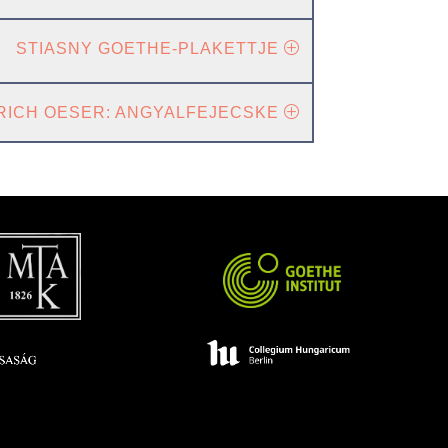
STIASNY GOETHE-PLAKETTJE
RICH OESER: ANGYALFEJECSKE