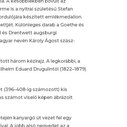
a. A későbbiekben bővült az
e is a nyitrai születésű Stefan
fordulójára készített emlékmedalion.
kettjét. Különleges darab a Goethe és
d és Drentwett augsburgi
magyar nevén Károly Ágost szász-
ott három kézirajz. A legkorábbi, a
ilhelm Eduard Drugulintól (1822–1879)
ét (396–408-ig számozott) kis
as számot viselő képen ábrázolt
etején kanyargó út vezet fel egy
ival. A jobb alsó negyedet az a