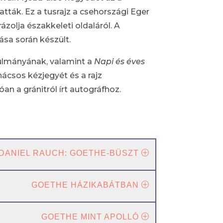
atták. Ez a tusrajz a csehországi Eger
lja északkeleti oldaláról. A
tása során készült.
lmányának, valamint a
Napi és éves
nácsos kézjegyét és a rajz
an a gránitról írt autográfhoz.
 DANIEL RAUCH: GOETHE-BÜSZT
GOETHE HÁZIKABÁTBAN
GOETHE MINT APOLLÓ