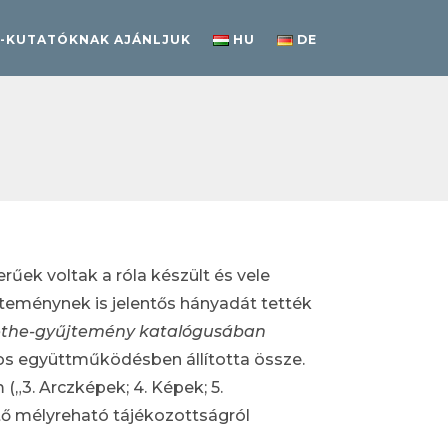
-KUTATÓKNAK AJÁNLJUK
HU
DE
rűek voltak a róla készült és vele
teménynek is jelentős hányadát tették
oethe-gyűjtemény katalógusában
ros együttműködésben állította össze.
„3. Arczképek; 4. Képek; 5.
ő mélyreható tájékozottságról