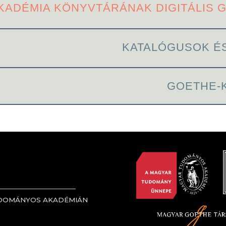
AKADÉMIA KÖNYVTÁRÁNAK DIGITÁLIS
KATALÓGUSOK É
GOETHE-
UDOMÁNYOS AKADÉMIÁN