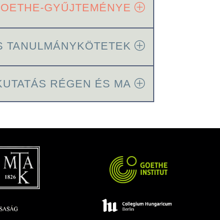
 GOETHE-GYŰJTEMÉNYE
S TANULMÁNYKÖTETEK
KUTATÁS RÉGEN ÉS MA