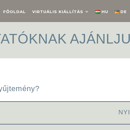
FŐOLDAL
VIRTUÁLIS KIÁLLÍTÁS
HU
DE
ATÓKNAK AJÁNLJ
gyűjtemény?
NY