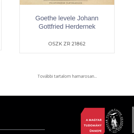
Goethe levele Johann
Gottfried Herdernek
OSZK ZR 21862
További tartalom hamarosan...