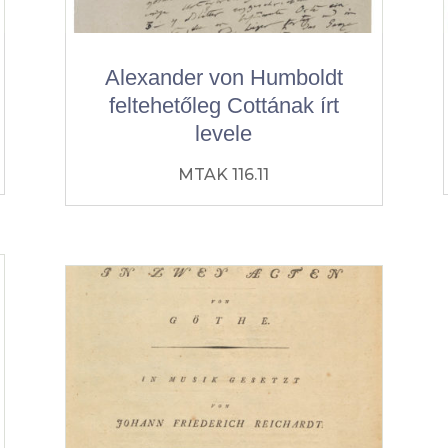
Alexander von Humboldt
feltehetőleg Cottának írt
levele
MTAK 116.11