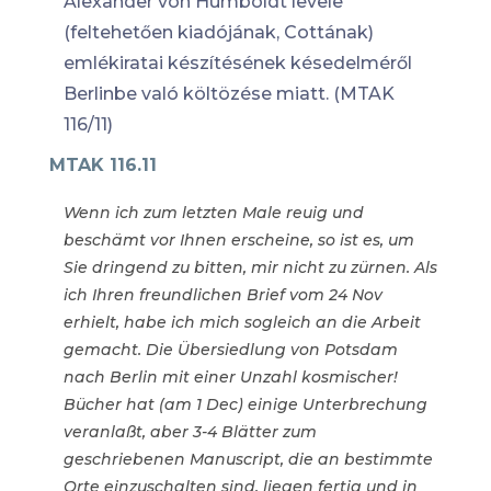
Alexander von Humboldt levele
(feltehetően kiadójának, Cottának)
emlékiratai készítésének késedelméről
Berlinbe való költözése miatt. (MTAK
116/11)
MTAK 116.11
Wenn ich zum letzten Male reuig und
beschämt vor Ihnen erscheine, so ist es, um
Sie dringend zu bitten, mir nicht zu zürnen. Als
ich Ihren freundlichen Brief vom 24 Nov
erhielt, habe ich mich sogleich an die Arbeit
gemacht. Die Übersiedlung von Potsdam
nach Berlin mit einer Unzahl kosmischer!
Bücher hat (am 1 Dec) einige Unterbrechung
veranlaßt, aber 3-4 Blätter zum
geschriebenen Manuscript, die an bestimmte
Orte einzuschalten sind, liegen fertig und in