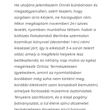
Ha utoljára jelentkezem Önnél bűnbánóan és
megszégyenülten, azért teszem, hogy
sürgősen arra kérjem, ne haragudjon rám.
Mikor megkaptam novemberi 24-i szíves
levelét, nyomban munkához láttam. habár a
költözés Potsdamból Berlinbe számtalan
kozmikus! könyvvel (december 1-én) némi
kieséssel járt, így is elkészült 3-4 sűrűn teleírt
oldal, amely a megfelelő helyekre lesz
beillesztendő, és néhány nap múlva az egész
megérkezik Önhöz. Természetesen
igyekeztem, amint az nyomtatásban
korábban még soha nem történt meg,
korábbi életéveim azon korszakait bemutatni,
amelyek fontosabb műveimre ösztönöztek.
Tényekre szorítkozom, és a kissé pogány
bálványozást, a túl élénk színű dicséretet
természetesen figyelmen kívül hagyom.