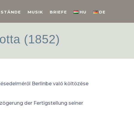
NSTÄNDE
MUSIK
BRIEFE
HU
DE
otta (1852)
késedelméről Berlinbe való költözése
zögerung der Fertigstellung seiner