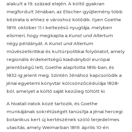
alakult a 19. század elején. A költő gyakran
megfordult Jénában, az Elischer-gyűjtemény több
kézirata is ehhez e városhoz kötődik. Ilyen Goethe
1819. október 11-i keltezésű nyugtája, melyben
elismeri, hogy megkapta a
Kunst und Altertum
négy példányát. A
Kunst und Altertum
művészetkritikai és kultúrpolitikai folyóiratot, amely
regionális érdekeltségű kiadványból európai
jelentőségű lett, Goethe alapította 1816-ban, és
1832-ig jelent meg. Szintén Jénához kapcsolódik a
jénai egyetemi könyvtár kölcsönzőcédulája 1828-
ból, amelyet a költő saját kezűleg töltött ki.
A hivatali iratok közé tartozik, és Goethe
munkájának sokrétűségét tanúsítja a jénai hercegi
botanikus kert új kertészének szóló terjedelmes
utasítás, amely Weimarban 1819. április 10-én