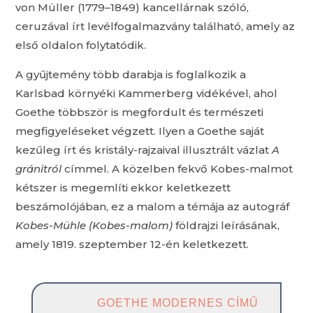
von Müller (1779–1849) kancellárnak szóló,
ceruzával írt levélfogalmazvány található, amely az
első oldalon folytatódik.
A gyűjtemény több darabja is foglalkozik a
Karlsbad környéki Kammerberg vidékével, ahol
Goethe többször is megfordult és természeti
megfigyeléseket végzett. Ilyen a Goethe saját
kezűleg írt és kristály-rajzaival illusztrált vázlat
A
gránitról
címmel. A közelben fekvő Kobes-malmot
kétszer is megemlíti ekkor keletkezett
beszámolójában, ez a malom a témája az autográf
Kobes-Mühle (Kobes-malom)
földrajzi leírásának,
amely 1819. szeptember 12-én keletkezett.
GOETHE MODERNES CÍMŰ