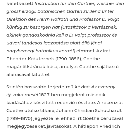
keletkezett
Instruction für den Gärtner, welcher den
grossherzogl. botanischen Garten zu Jena unter
Direktion des Herrn Hofrath und Professor D. Voigt
künftig zu besorgen hat (Utasítások a kertésznek,
akinek gondoskodnia kell a D. Voigt professzor és
udvari tanácsos igazgatása alatt álló jénai
nagyhercegi botanikus kertről)
címmel. Az irat
Theodor Kräuternek (1790–1856), Goethe
magántitkárának írása, amelyet Goethe sajátkezű
aláírásával látott el.
Szintén hosszabb terjedelmű kézirat
Az ezeregy
éjszaka meséi
1827-ben megjelent második
kiadásához készített recenzió részlete. A recenziót
Goethe utolsó titkára, Johann Christian Schuchardt
(1799–1870) jegyezte le, ehhez írt Goethe ceruzával
megjegyzéseket, javításokat. A hátlapon Friedrich