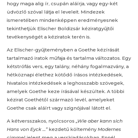
hogy maga alig ír, csupán aláírja, vagy egy-két
üdvözlő szóval látja el leveleit. Mindezek
ismeretében mindenképpen eredményesnek
tekinthetjük Elischer Boldizsár kéziratgyűjtői
tevékenységét a kéziratok terén is.
Az Elischer-gyűjteményben a Goethe kézírását
tartalmazó iratok műfaja és tartalma változatos. Egy
kétstrófás vers, egy talány, néhány fogalmazvány, a
hétköznapi élethez kötődő írásos intézkedések,
hivatalos intézkedések a leghosszabb szövegek,
amelyek Goethe keze írásával készültek. A többi
kézirat Goethétől származó levél, amelyeket
Goethe csak aláírt vagy szignójával látott el.
A kétversszakos, nyolcsoros
„Wie aber kann sich
Hans von Eyck …”
kezdetű költemény
Modernes
címmel jelent meg a verskiadásokban. Ennél