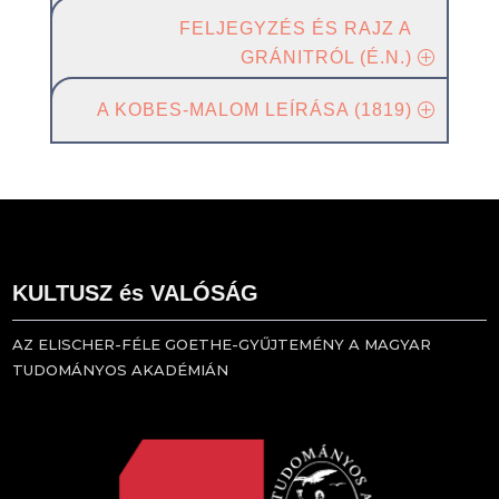
FELJEGYZÉS ÉS RAJZ A
GRÁNITRÓL (É.N.)
A KOBES-MALOM LEÍRÁSA (1819)
KULTUSZ és VALÓSÁG
AZ ELISCHER-FÉLE GOETHE-GYŰJTEMÉNY A MAGYAR
TUDOMÁNYOS AKADÉMIÁN