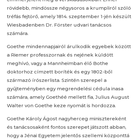
rövidebb, mindössze négysoros a krumpliról szóló
tréfás fejtörő, amely 1814. szeptember 1-jén készült
Wiesbadenben Dr. Förster udvari tanácsos
számára.
Goethe mindennapjairól árulkodik egyebek között
a Riemer professzornak és nejének küldött
meghívó, vagy a Mannheimban élő Bothe
doktorhoz címzett boríték és egy 1802-ből
származó írószerlista. Szintén szerepel a
gyűjteményben egy megrendelési cédula inasa
számára, amely Goethéé mellett fia, Julius August
Walter von Goethe keze nyomát is hordozza.
Goethe Károly Ágost nagyherceg minisztereként
és tanácsosaként fontos szerepet játszott abban,
hogy a Jénai Egyetem jelentős szellemi központtá