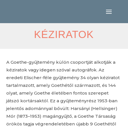
KÉZIRATOK
A Goethe-gyűjtemény külön csoportját alkotják a
kéziratok vagy idegen szóval autográfok. Az
eredeti Elischer-féle gyűjtemény 34 olyan kéziratot
tartalmazott, amely Goethétől származott, és 144
olyat, amely Goethe életében fontos szerepet
játszó kortársaktól. Ez a gyűjteményrész 1953-ban
jelentős adománnyal bővült: Harsányi (Hellsinger)
Mór (1873–1953) magángyűjtő, a Goethe Társaság
örökös tagja végrendeletében újabb 9 Goethétől