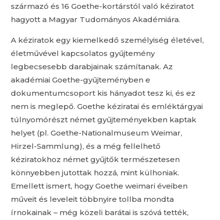
származó és 16 Goethe-kortárstól való kéziratot
hagyott a Magyar Tudományos Akadémiára.
A kéziratok egy kiemelkedő személyiség életével,
életművével kapcsolatos gyűjtemény
legbecsesebb darabjainak számítanak. Az
akadémiai Goethe-gyűjteményben e
dokumentumcsoport kis hányadot tesz ki, és ez
nem is meglepő. Goethe kéziratai és emléktárgyai
túlnyomórészt német gyűjteményekben kaptak
helyet (pl. Goethe-Nationalmuseum Weimar,
Hirzel-Sammlung), és a még fellelhető
kéziratokhoz német gyűjtők természetesen
könnyebben jutottak hozzá, mint külhoniak.
Emellett ismert, hogy Goethe weimari éveiben
műveit és leveleit többnyire tollba mondta
írnokainak – még közeli barátai is szóvá tették,