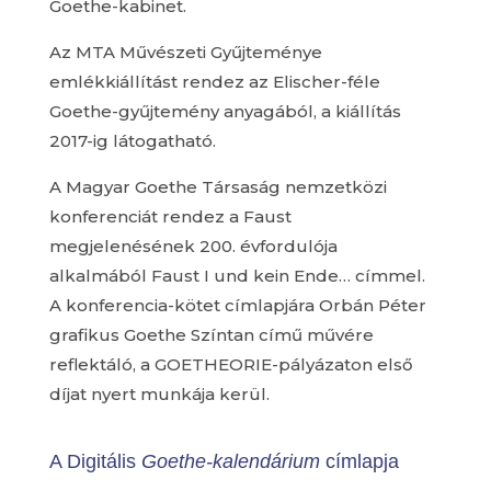
Goethe-kabinet.
Az MTA Művészeti Gyűjteménye
emlékkiállítást rendez az Elischer-féle
Goethe-gyűjtemény anyagából, a kiállítás
2017-ig látogatható.
A Magyar Goethe Társaság nemzetközi
konferenciát rendez a Faust
megjelenésének 200. évfordulója
alkalmából Faust I und kein Ende… címmel.
A konferencia-kötet címlapjára Orbán Péter
grafikus Goethe Színtan című művére
reflektáló, a GOETHEORIE-pályázaton első
díjat nyert munkája kerül.
A Digitális
Goethe-kalendárium
címlapja