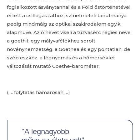
foglalkozott ásványtannal és a Föld őstörténetével,
értett a csillagászathoz, színelméleti tanulmánya
pedig mindmáig az optikai szakirodalom egyik
alapműve. Az ő nevét viseli a tűzvasérc régies neve,
a goethit, egy mályvafélékhez sorolt
növénynemzetség, a Goethea és egy pontatlan, de
szép eszköz, a légnyomás és a hőmérséklet
változását mutató Goethe-barométer.
(…. folytatás hamarosan …)
"A legnagyobb