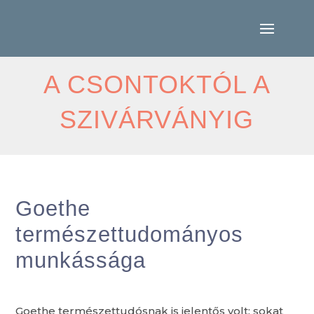
A CSONTOKTÓL A
SZIVÁRVÁNYIG
Goethe
természettudományos
munkássága
Goethe természettudósnak is jelentős volt: sokat