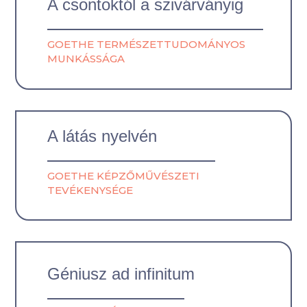
A csontoktól a szivárványig
GOETHE TERMÉSZETTUDOMÁNYOS
MUNKÁSSÁGA
A látás nyelvén
GOETHE KÉPZŐMŰVÉSZETI
TEVÉKENYSÉGE
Géniusz ad infinitum