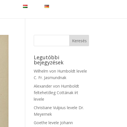
NLJUK
HU
DE
Legutóbbi
bejegyzések
Wilhelm von Humboldt levele
C. Fr. Jasmundnak
Alexander von Humboldt
feltehetőleg Cottának írt
levele
Christiane Vulpius levele Dr.
Meyernek
Goethe levele Johann