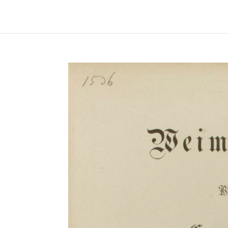
FŐOLDAL
HA JO