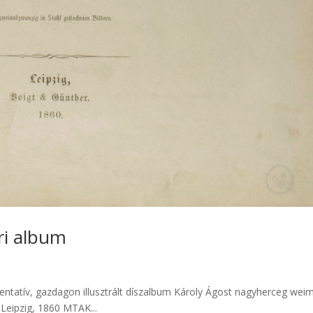
i album
tatív, gazdagon illusztrált díszalbum Károly Ágost nagyherceg weim
Leipzig, 1860 MTAK...