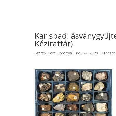
FŐOLDAL
HA JO
Karlsbadi ásványgyűj
Kézirattár)
Szerző:
Gere Dorottya
|
nov 26, 2020
|
Nincsen