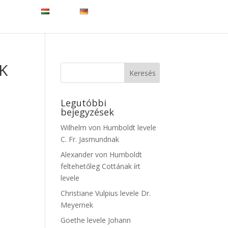
NLJUK
HU
DE
K
Legutóbbi
bejegyzések
Wilhelm von Humboldt levele
C. Fr. Jasmundnak
Alexander von Humboldt
feltehetőleg Cottának írt
levele
Christiane Vulpius levele Dr.
Meyernek
Goethe levele Johann