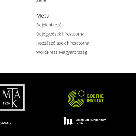
Zene
Meta
Bejelentkezés
Bejegyzések hírcsatorna
Hozzászólások hírcsatorna
WordPress Magyarország