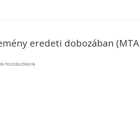
BBAN MEGISMERNÉD…
KUTATÓKNAK AJÁ
temény eredeti dobozában (MTA
ek hozzászólások