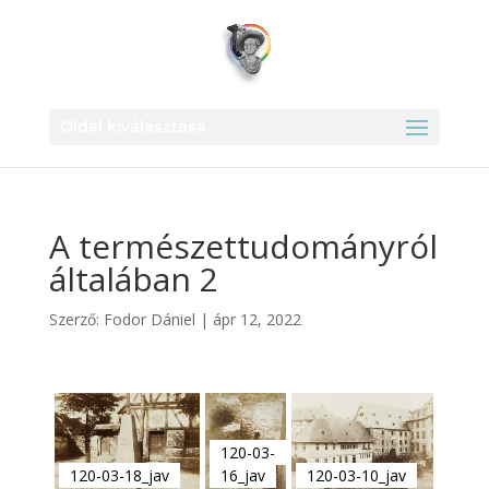
Oldal kiválasztása
A természettudományról
általában 2
Szerző:
Fodor Dániel
|
ápr 12, 2022
120-03-
120-03-18_jav
16_jav
120-03-10_jav