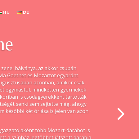
HU
DE
he
i zenei bálványa, az akkor csupán
Ma Goethét és Mozartot egyaránt
augusztusában azonban, amikor csak
őket egymástól, mindketten gyermekek
koriban is csodagyerekként tartották
ségét senki sem sejtette még, ahogy
em későbbi két óriása is jelen van azon
 igazgatójaként több Mozart-darabot is
ett a színház legtöbbet játszott darabja.