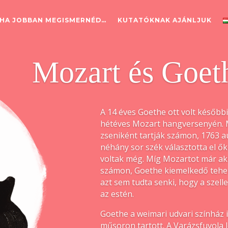
HA JOBBAN MEGISMERNÉD…
KUTATÓKNAK AJÁNLJUK
Mozart és Goet
A 14 éves Goethe ott volt később
hétéves Mozart hangversenyén. 
zseniként tartják számon, 1763 
néhány sor szék választotta el 
voltak még. Míg Mozartot már ak
számon, Goethe kiemelkedő tehet
azt sem tudta senki, hogy a szell
az estén.
Goethe a weimari udvari színház
műsoron tartott. A Varázsfuvola l