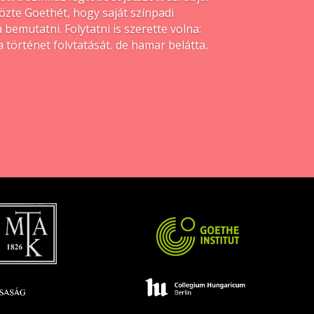
zte Goethét, hogy saját színpadi
a bemutatni. Folytatni is szerette volna:
a történet folytatását, de hamar belátta,
meg a
Varázsfuvola
befejezését. A mű
berflöte zweyter Theil – Fragment
), zene
öveg színpadra állításával is hiába