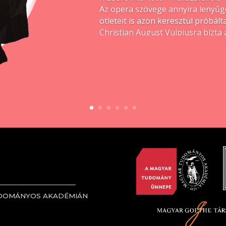
Az opera szövege annyira lenyűgö
ötleteit is azon keresztül próbált
Christian August Vulpiusra bízta 
hogy egyszerűbb, ha maga írja 
végül töredékben maradt (
Der Zau
nem készült hozzá, és a prózai sz
próbálkozott.
UDOMÁNYOS AKADÉMIÁN