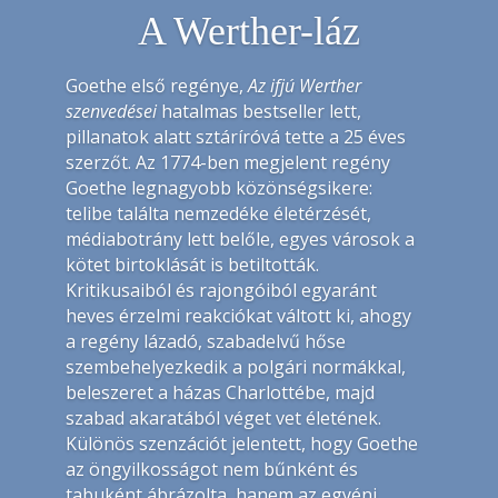
A Werther-láz
Goethe első regénye,
Az ifjú Werther
szenvedései
hatalmas bestseller lett,
pillanatok alatt sztáríróvá tette a 25 éves
szerzőt. Az 1774-ben megjelent regény
Goethe legnagyobb közönségsikere:
telibe találta nemzedéke életérzését,
médiabotrány lett belőle, egyes városok a
kötet birtoklását is betiltották.
Kritikusaiból és rajongóiból egyaránt
heves érzelmi reakciókat váltott ki, ahogy
a regény lázadó, szabadelvű hőse
szembehelyezkedik a polgári normákkal,
beleszeret a házas Charlottébe, majd
szabad akaratából véget vet életének.
Különös szenzációt jelentett, hogy Goethe
az öngyilkosságot nem bűnként és
tabuként ábrázolta, hanem az egyéni