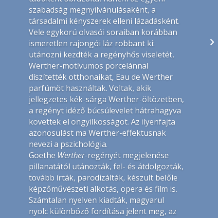
szabadság megnyilvánulásaként, a
társadalmi kényszerek elleni lázadásként.
Vele egykorú olvasói soraiban korábban
ismeretlen rajongói láz robbant ki:
utánozni kezdték a regényhős viseletét,
Werther-motívumos porcelánnal
díszítették otthonaikat, Eau de Werther
parfümöt használtak. Voltak, akik
jellegzetes kék-sárga Werther-öltözetben,
a regényt idéző búcsúlevelet hátrahagyva
követtek el öngyilkosságot. Az ilyenfajta
azonosulást ma Werther-effektusnak
nevezi a pszichológia.
Goethe
Werther
-regényét megjelenése
pillanatától utánozták, fel- és átdolgozták,
tovább írták, parodizálták, készült belőle
képzőművészeti alkotás, opera és film is.
Számtalan nyelven kiadták, magyarul
nyolc különböző fordítása jelent meg, az