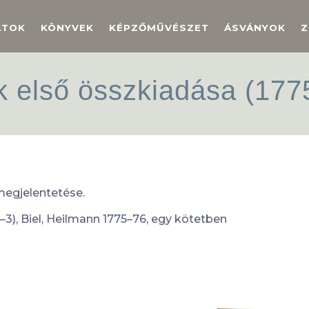
ATOK
KÖNYVEK
KÉPZŐMŰVÉSZET
ÁSVÁNYOK
Z
 első összkiadása (177
megjelentetése.
1–3), Biel, Heilmann 1775–76, egy kötetben