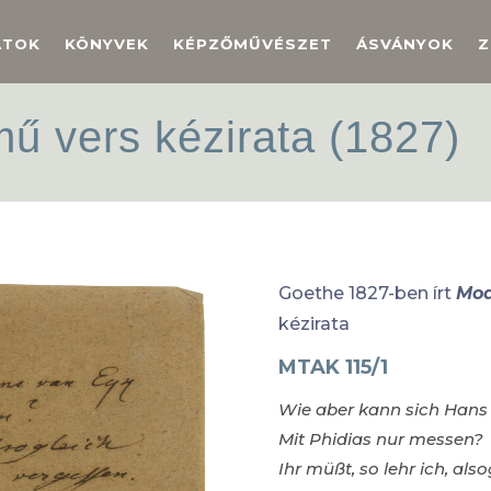
ATOK
KÖNYVEK
KÉPZŐMŰVÉSZET
ÁSVÁNYOK
Z
ű vers kézirata (1827)
Goethe 1827-ben írt
Mod
kézirata
MTAK 115/1
Wie aber kann sich Hans
Mit Phidias nur messen?
Ihr müßt, so lehr ich, also