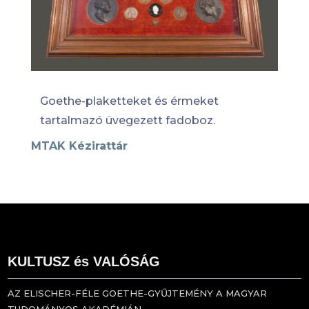
Goethe-plaketteket és érmeket
tartalmazó üvegezett fadoboz.
MTAK Kézirattár
KULTUSZ és VALÓSÁG
AZ ELISCHER-FÉLE GOETHE-GYŰJTEMÉNY A MAGYAR
TUDOMÁNYOS AKADÉMIÁN